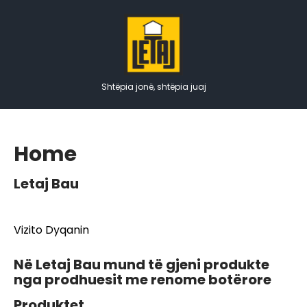
Skip
to
content
Shtëpia jonë, shtëpia juaj
Home
Letaj Bau
Vizito Dyqanin
Në Letaj Bau mund të gjeni produkte
nga prodhuesit me renome botërore
Produktet