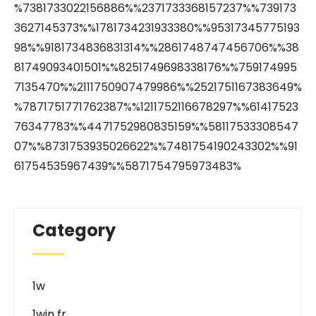
%7381733022156886%%2371733368157237%%739173
3627145373%%1781734231933380%%95317345775193
98%%9181734836831314%%2861748747456706%%38
81749093401501%%8251749698338176%%759174995
7135470%%2111750907479986%%2521751167383649%
%7871751771762387%%1211752116678297%%61417523
76347783%%4471752980835159%%58117533308547
07%%8731753935026622%%7481754190243302%%91
61754535967439%%5871754795973483%
Category
1w
1win fr