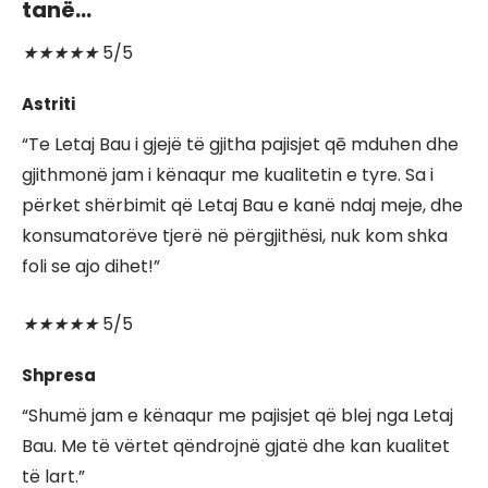
tanë…
★
★
★
★
★
5/5
Astriti
“Te Letaj Bau i gjejë të gjitha pajisjet qē mduhen dhe
gjithmonë jam i kënaqur me kualitetin e tyre. Sa i
përket shërbimit që Letaj Bau e kanë ndaj meje, dhe
konsumatorëve tjerë në përgjithësi, nuk kom shka
foli se ajo dihet!”
★
★
★
★
★
5/5
Shpresa
“Shumë jam e kënaqur me pajisjet që blej nga Letaj
Bau. Me të vërtet qëndrojnë gjatë dhe kan kualitet
të lart.”