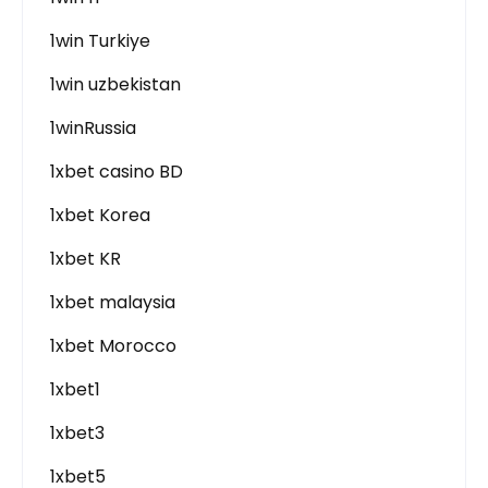
1win Turkiye
1win uzbekistan
1winRussia
1xbet casino BD
1xbet Korea
1xbet KR
1xbet malaysia
1xbet Morocco
1xbet1
1xbet3
1xbet5