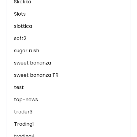
Skokka
Slots
slottica
soft2
sugar rush
sweet bonanza
sweet bonanza TR
test
top-news
trader3
Trading1
trading4