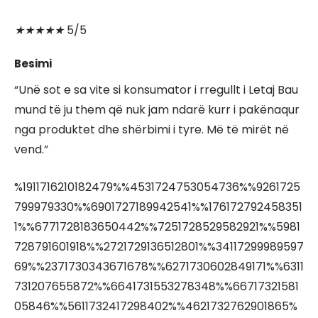
★
★
★
★
★
5/5
Besimi
“Unë sot e sa vite si konsumator i rregullt i Letaj Bau
mund të ju them që nuk jam ndarë kurr i pakënaqur
nga produktet dhe shërbimi i tyre. Më të mirët në
vend.”
%1911716210182479%%4531724753054736%%9261725
799979330%%6901727189942541%%176172792458351
1%%6771728183650442%%7251728529582921%%5981
728791601918%%2721729136512801%%34117299989597
69%%2371730343671678%%6271730602849171%%6311
731207655872%%6641731553278348%%66717321581
05846%%5611732417298402%%4621732762901865%