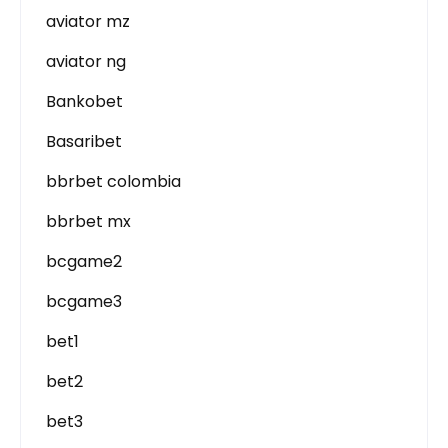
aviator mz
aviator ng
Bankobet
Basaribet
bbrbet colombia
bbrbet mx
bcgame2
bcgame3
bet1
bet2
bet3