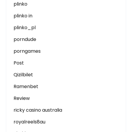
plinko
plinko in
plinko_pl
porndude
porngames
Post
Qizilbilet
Ramenbet
Review
ricky casino australia
royalreels8au