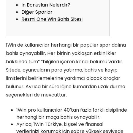
In Bonusları Nelerdir?
Diğer Sporlar
Resmi One Win Bahis Sitesi
1Win de kullanıcılar herhangi bir popüler spor dalına
bahis oynayabilir. Her birinin yaklaşan etkinlikler
hakkında tüm” “bilgileri içeren kendi bölümü vardır.
Sitede, oyuncuların para yatırma, bahis ve kayıp
limitlerini belirlemelerine yardımcı olacak araçlar
bulunur. Ayrıca bir süreliğine kumardan uzak durma
seçenekleri de mevcuttur.
1Win pro kullanıcılar 40’tan fazla farklı disiplinde
herhangi bir maça bahis oynayabilir.
Ayrıca, 1Win Türkiye, kişisel ve finansal
verilerinizi korumak için sobre yüksek seviyede