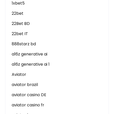
1xbet5
22bet
22Bet BD
22bet IT
888starz bd
a16z generative ai
a16z generative ai 1
Aviator
aviator brazil
aviator casino DE
aviator casino fr