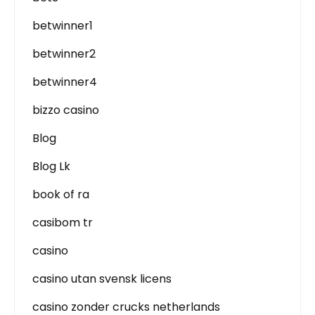
betwinner1
betwinner2
betwinner4
bizzo casino
Blog
Blog Lk
book of ra
casibom tr
casino
casino utan svensk licens
casino zonder crucks netherlands