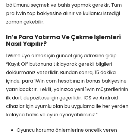
bölümünü seçmek ve bahis yapmak gerekir. Tüm
pra 1Win top bakiyesine alınır ve kullanıcı istediği
zaman çekebilir.
In’e Para Yatırma Ve Çekme İşlemleri
Nasıl Yapılır?
1Win’e üye olmak için güncel giriş adresine gidip
“Kayıt Ol” butonuna tıklayarak gerekli bilgileri
doldurmanız yeterlidir. Bundan sonra, 15 dakika
içinde, para 1Win com hesabınızın bonus bakiyesine
yatırılacaktır. Teklif, yalnızca yeni 1win müşterilerinin
ilk dört depozitosu için geçerlidir. IOS ve Android
cihazlar için uyumlu olan bu uygulama ile her yerden
kolayca bahis ve oyun oynayabilirsiniz.”
Oyuncu koruma önlemlerine öncelik veren