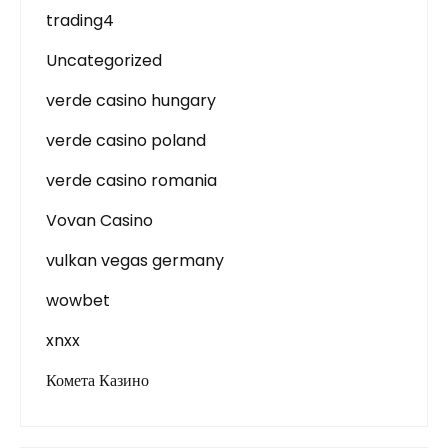
trading4
Uncategorized
verde casino hungary
verde casino poland
verde casino romania
Vovan Casino
vulkan vegas germany
wowbet
xnxx
Комета Казино