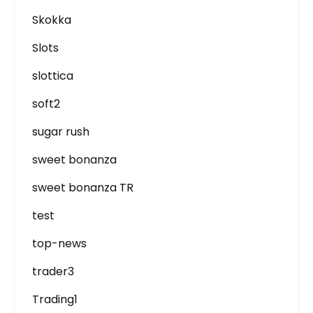
Skokka
Slots
slottica
soft2
sugar rush
sweet bonanza
sweet bonanza TR
test
top-news
trader3
Trading1