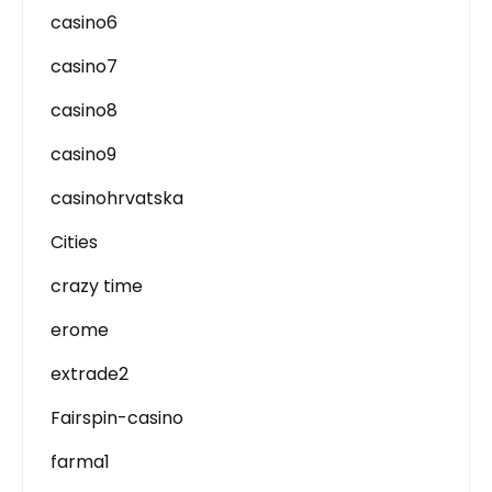
casino6
casino7
casino8
casino9
casinohrvatska
Cities
crazy time
erome
extrade2
Fairspin-casino
farma1