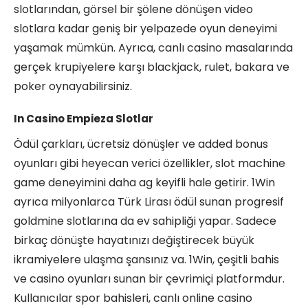
slotlarından, görsel bir şölene dönüşen video
slotlara kadar geniş bir yelpazede oyun deneyimi
yaşamak mümkün. Ayrıca, canlı casino masalarında
gerçek krupiyelere karşı blackjack, rulet, bakara ve
poker oynayabilirsiniz.
In Casino Empieza Slotlar
Ödül çarkları, ücretsiz dönüşler ve added bonus
oyunları gibi heyecan verici özellikler, slot machine
game deneyimini daha ag keyifli hale getirir. 1Win
ayrıca milyonlarca Türk Lirası ödül sunan progresif
goldmine slotlarına da ev sahipliği yapar. Sadece
birkaç dönüşte hayatınızı değiştirecek büyük
ikramiyelere ulaşma şansınız va. 1Win, çeşitli bahis
ve casino oyunları sunan bir çevrimiçi platformdur.
Kullanıcılar spor bahisleri, canlı online casino