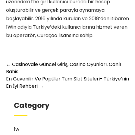
üzerindeki the girl kullanıcı burada bir hesap
oluşturabilir ve gerçek parayla oynamaya
başlayabilir. 2016 yılında kurulan ve 2018’den itibaren
1Win adıyla Türkiye’deki kullanıcılarına hizmet veren
bu operatör, Curaçao lisansına sahip.
Post
←
Casinovale Güncel Giriş, Casino Oyunları, Canlı
Bahis
navigation
En Güvenilir Ve Popüler Tüm Slot Siteleri- Türkiye’nin
En İyi Rehberi
→
Category
1w