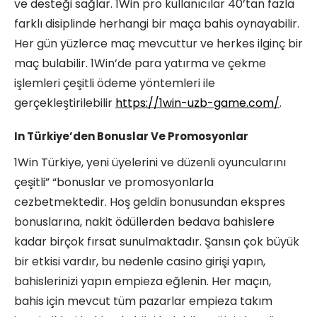
ve desteği sağlar. 1Win pro kullanıcılar 40’tan fazla
farklı disiplinde herhangi bir maça bahis oynayabilir.
Her gün yüzlerce maç mevcuttur ve herkes ilginç bir
maç bulabilir. 1Win’de para yatırma ve çekme
işlemleri çeşitli ödeme yöntemleri ile
gerçekleştirilebilir
https://1win-uzb-game.com/
.
In Türkiye’den Bonuslar Ve Promosyonlar
1Win Türkiye, yeni üyelerini ve düzenli oyuncularını
çeşitli” “bonuslar ve promosyonlarla
cezbetmektedir. Hoş geldin bonusundan ekspres
bonuslarına, nakit ödüllerden bedava bahislere
kadar birçok fırsat sunulmaktadır. Şansın çok büyük
bir etkisi vardır, bu nedenle casino girişi yapın,
bahislerinizi yapın empieza eğlenin. Her maçın,
bahis için mevcut tüm pazarlar empieza takım