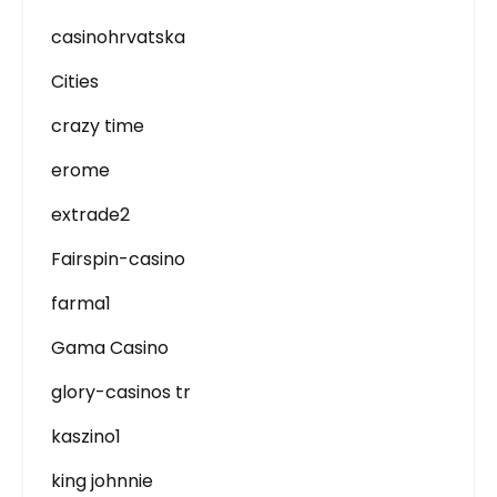
casinohrvatska
Cities
crazy time
erome
extrade2
Fairspin-casino
farma1
Gama Casino
glory-casinos tr
kaszino1
king johnnie