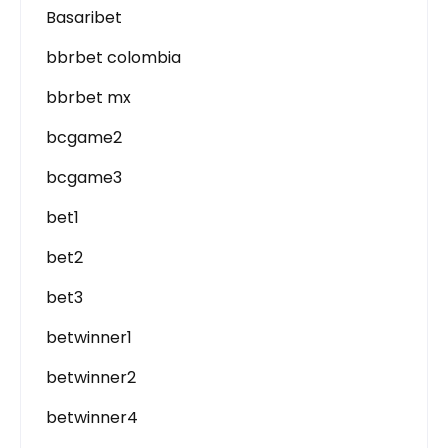
Basaribet
bbrbet colombia
bbrbet mx
bcgame2
bcgame3
bet1
bet2
bet3
betwinner1
betwinner2
betwinner4