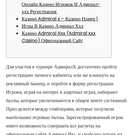
Онлайн Казино Игроков И Адмирал-
ххх Регистрация:
Казино Admiral x – Казино Номер 1
Игры В Казино Адмирал Ххх
Казино Admiral Xxx (Admiral xxx
Casino) Официальный Сайт
Для участия в турнире АдмиралХ достаточно пройти
регистрацию личного кабинета, или же кликнуть на
рекламный баннер, и перейти в форму регистрации.
Игроки, играя на интерес в азартных играх, набирают
баллы, которые увеличиваются в общем зачете состязаний.
Приз делится между гемблерами, которые получили
наибольшие игровые баллы. Зарегистрированный игрок
имеет возможность совершать все расчеты на
официальном сайте Адмирал Икс, и свободно играть на