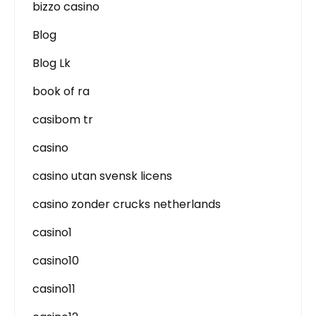
bizzo casino
Blog
Blog Lk
book of ra
casibom tr
casino
casino utan svensk licens
casino zonder crucks netherlands
casino1
casino10
casino11