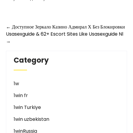
Post
←
Доступное Зеркало Казино Адмирал Х Без Блокировки
Usasexguide & 62+ Escort Sites Like Usasexguide Nl
navigation
→
Category
1w
1win fr
1win Turkiye
1win uzbekistan
1winRussia