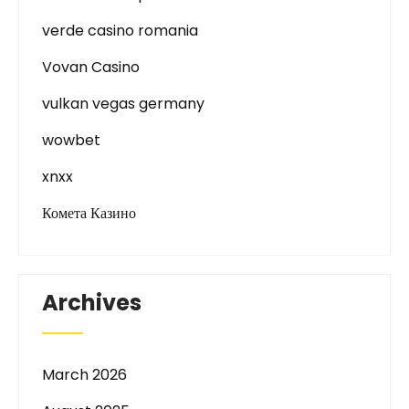
verde casino romania
Vovan Casino
vulkan vegas germany
wowbet
xnxx
Комета Казино
Archives
March 2026