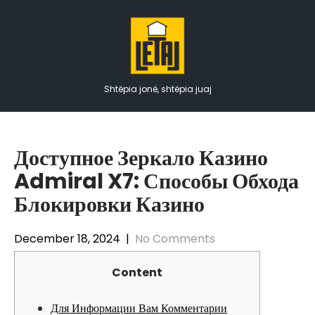
Skip
to
content
Shtëpia jonë, shtëpia juaj
Доступное Зеркало Казино
Admiral X7: Способы Обхода
Блокировки Казино
December 18, 2024
|
No Comments
Content
Для Информации Вам Комментарии