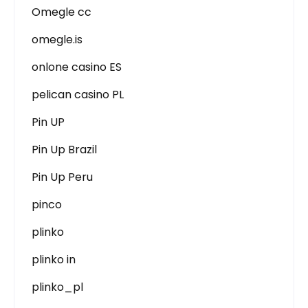
Omegle cc
omegle.is
onlone casino ES
pelican casino PL
Pin UP
Pin Up Brazil
Pin Up Peru
pinco
plinko
plinko in
plinko_pl