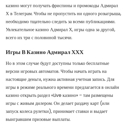
казино могут получать фриспины и промокоды Адмирал
Х в Телеграм. Чтобы не пропустить ни одного розыгрыша,
необходимо тщательно следить за всеми публикациями.
Увлекательное казино Адмирал Х, игры одна за другой,
всего их три с половиной тысячи.
Игры В Казино Адмирал ХХХ
Но в этом случае будут доступны только бесплатные
версии игровых автоматов. Чтобы начать играть на
настоящие деньги, нужна активная учетная запись. Для
игры в режиме реального времени предлагается в онлайн
казино открыть раздел «Live казино» – там размещены
игры с живым дилером. Он делает раздачу карт (или
запуск колеса рулетки), принимает ставки и выдает
выигравшим призовые выплаты.