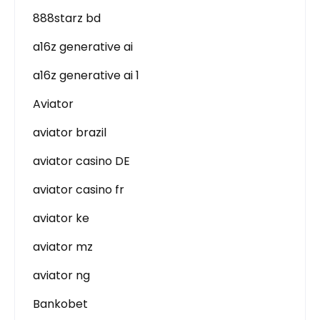
888starz bd
a16z generative ai
a16z generative ai 1
Aviator
aviator brazil
aviator casino DE
aviator casino fr
aviator ke
aviator mz
aviator ng
Bankobet