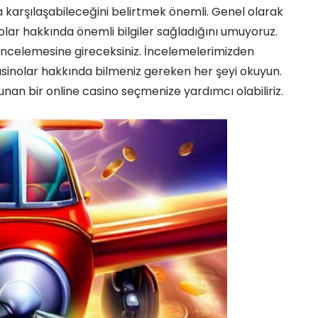
 karşılaşabileceğini belirtmek önemli. Genel olarak
inolar hakkında önemli bilgiler sağladığını umuyoruz.
o incelemesine gireceksiniz. İncelemelerimizden
sinolar hakkında bilmeniz gereken her şeyi okuyun.
unan bir online casino seçmenize yardımcı olabiliriz.