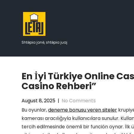
Skip
to
content
Shtëpia jonë, shtëpia juaj
En İyi Türkiye Online C
Casino Rehberi”
August 8, 2025
|
No Comments
Bu oyunlar,
deneme bonusu veren siteler
krupiye
kamerası aracılığıyla kullanıcılara sunulur. Kull
tercih edilmesinde önemli bir función oynar. İlk 