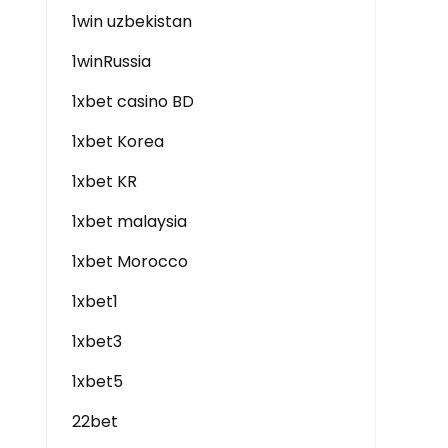
1win uzbekistan
1winRussia
1xbet casino BD
1xbet Korea
1xbet KR
1xbet malaysia
1xbet Morocco
1xbet1
1xbet3
1xbet5
22bet