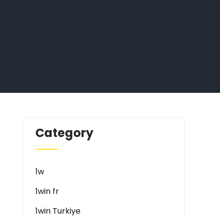
Category
1w
1win fr
1win Turkiye