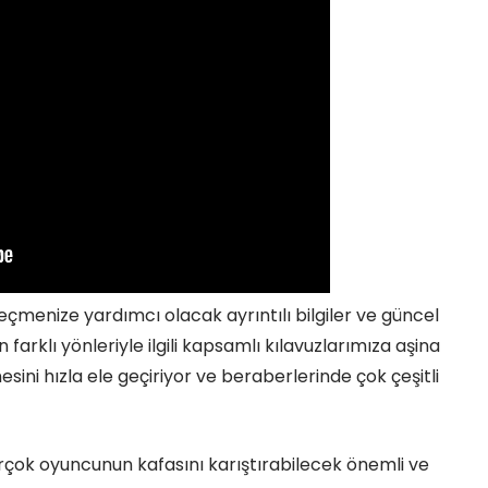
eçmenize yardımcı olacak ayrıntılı bilgiler ve güncel
n farklı yönleriyle ilgili kapsamlı kılavuzlarımıza aşina
ini hızla ele geçiriyor ve beraberlerinde çok çeşitli
irçok oyuncunun kafasını karıştırabilecek önemli ve