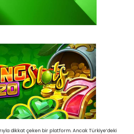
rıyla dikkat çeken bir platform. Ancak Türkiye’deki