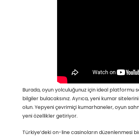
Burada, oyun yolculuğunuz için ideal platformu s
bilgiler bulacaksınız. Ayrıca, yeni kumar sitelerini
olun. Yepyeni çevrimiçi kumarhaneler, oyun sahnes
yeni özellikler getiriyor.
Türkiye’deki on-line casinoların düzenlenmesi b