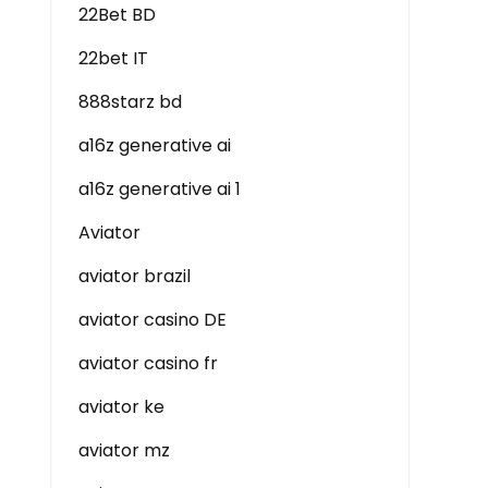
22Bet BD
22bet IT
888starz bd
a16z generative ai
a16z generative ai 1
Aviator
aviator brazil
aviator casino DE
aviator casino fr
aviator ke
aviator mz