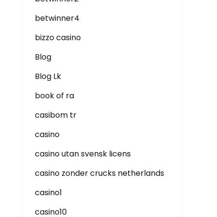
betwinner4
bizzo casino
Blog
Blog Lk
book of ra
casibom tr
casino
casino utan svensk licens
casino zonder crucks netherlands
casino1
casino10