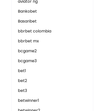
aviator ng
Bankobet
Basaribet
bbrbet colombia
bbrbet mx
bcgame2
bcgame3
bet1
bet2
bet3
betwinner1
betwinner2