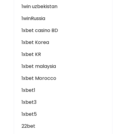
1win uzbekistan
1winRussia
1xbet casino BD
1xbet Korea
1xbet KR
1xbet malaysia
1xbet Morocco
1xbet1
1xbet3
1xbet5
22bet