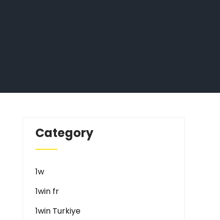
Category
1w
1win fr
1win Turkiye