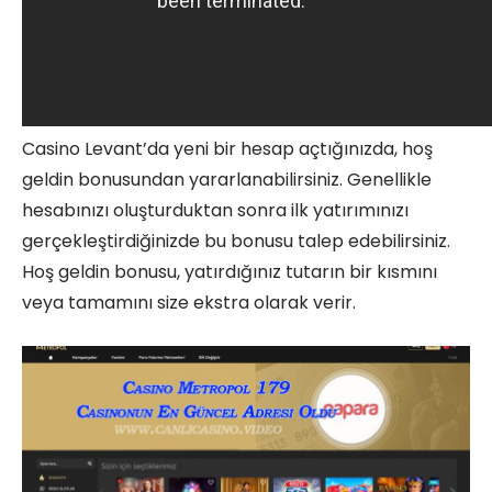
Casino Levant’da yeni bir hesap açtığınızda, hoş
geldin bonusundan yararlanabilirsiniz. Genellikle
hesabınızı oluşturduktan sonra ilk yatırımınızı
gerçekleştirdiğinizde bu bonusu talep edebilirsiniz.
Hoş geldin bonusu, yatırdığınız tutarın bir kısmını
veya tamamını size ekstra olarak verir.