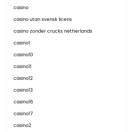
casino
casino utan svensk licens
casino zonder crucks netherlands
casino1
casino10
casino11
casino12
casino13
casino16
casino17
casino2