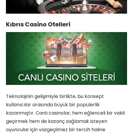
Kıbrıs Casino Otelleri
Teknolojinin gelişimiyle birlikte, bu konsept
kullanıcılar arasında büyük bir popülerlik
kazanmıştır. Canlı casinolar, hem eğlenceli bir vakit
geçirmek hem de kazanç sağlamak isteyen
oyuncular için vazgeçilmez bir tercih haline