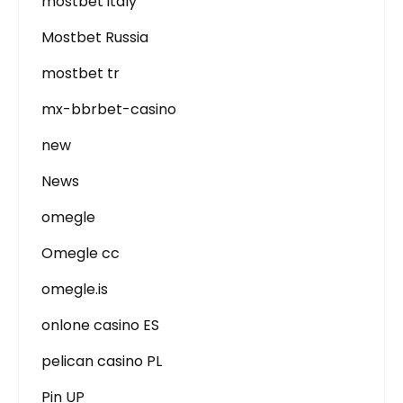
mostbet italy
Mostbet Russia
mostbet tr
mx-bbrbet-casino
new
News
omegle
Omegle cc
omegle.is
onlone casino ES
pelican casino PL
Pin UP