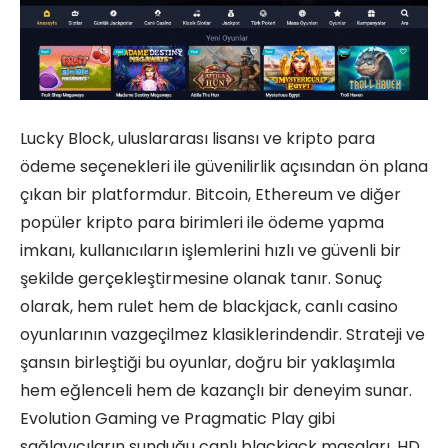
Lucky Block, uluslararası lisansı ve kripto para
ödeme seçenekleri ile güvenilirlik açısından ön plana
çıkan bir platformdur. Bitcoin, Ethereum ve diğer
popüler kripto para birimleri ile ödeme yapma
imkanı, kullanıcıların işlemlerini hızlı ve güvenli bir
şekilde gerçekleştirmesine olanak tanır. Sonuç
olarak, hem rulet hem de blackjack, canlı casino
oyunlarının vazgeçilmez klasiklerindendir. Strateji ve
şansın birleştiği bu oyunlar, doğru bir yaklaşımla
hem eğlenceli hem de kazançlı bir deneyim sunar.
Evolution Gaming ve Pragmatic Play gibi
sağlayıcıların sunduğu canlı blackjack masaları, HD