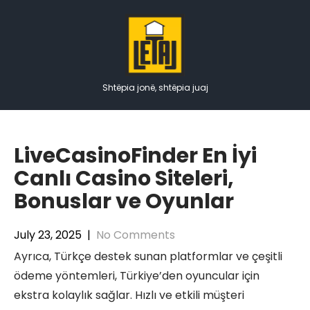
Skip
to
content
Shtëpia jonë, shtëpia juaj
LiveCasinoFinder En İyi
Canlı Casino Siteleri,
Bonuslar ve Oyunlar
July 23, 2025
|
No Comments
Ayrıca, Türkçe destek sunan platformlar ve çeşitli
ödeme yöntemleri, Türkiye’den oyuncular için
ekstra kolaylık sağlar. Hızlı ve etkili müşteri