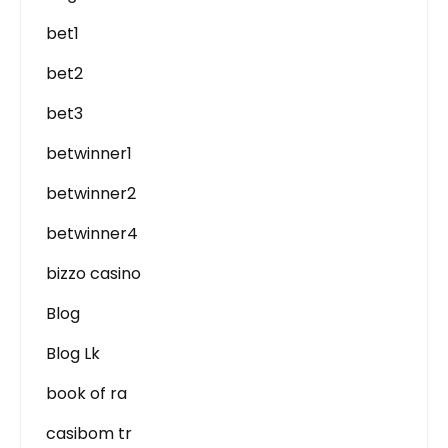
bet1
bet2
bet3
betwinner1
betwinner2
betwinner4
bizzo casino
Blog
Blog Lk
book of ra
casibom tr