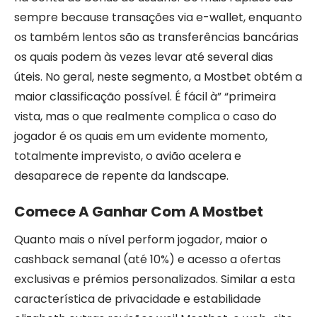
sempre because transações via e-wallet, enquanto
os também lentos são as transferências bancárias
os quais podem às vezes levar até several dias
úteis. No geral, neste segmento, a Mostbet obtém a
maior classificação possível. É fácil à” “primeira
vista, mas o que realmente complica o caso do
jogador é os quais em um evidente momento,
totalmente imprevisto, o avião acelera e
desaparece de repente da landscape.
Comece A Ganhar Com A Mostbet
Quanto mais o nível perform jogador, maior o
cashback semanal (até 10%) e acesso a ofertas
exclusivas e prémios personalizados. Similar a esta
característica de privacidade e estabilidade