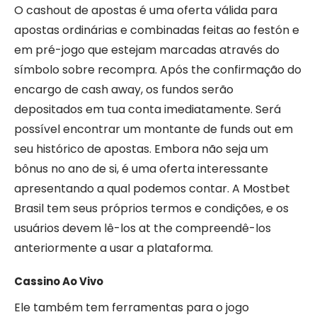
O cashout de apostas é uma oferta válida para
apostas ordinárias e combinadas feitas ao festón e
em pré-jogo que estejam marcadas através do
símbolo sobre recompra. Após the confirmação do
encargo de cash away, os fundos serão
depositados em tua conta imediatamente. Será
possível encontrar um montante de funds out em
seu histórico de apostas. Embora não seja um
bônus no ano de si, é uma oferta interessante
apresentando a qual podemos contar. A Mostbet
Brasil tem seus próprios termos e condições, e os
usuários devem lê-los at the compreendê-los
anteriormente a usar a plataforma.
Cassino Ao Vivo
Ele também tem ferramentas para o jogo