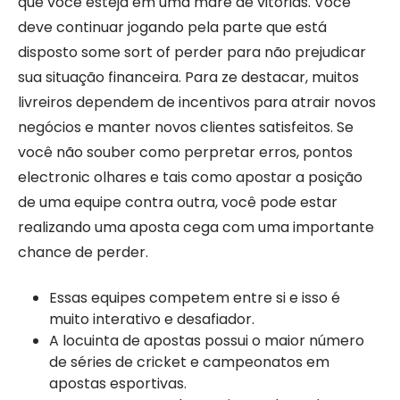
que você esteja em uma maré de vitórias. Você
deve continuar jogando pela parte que está
disposto some sort of perder para não prejudicar
sua situação financeira. Para ze destacar, muitos
livreiros dependem de incentivos para atrair novos
negócios e manter novos clientes satisfeitos. Se
você não souber como perpretar erros, pontos
electronic olhares e tais como apostar a posição
de uma equipe contra outra, você pode estar
realizando uma aposta cega com uma importante
chance de perder.
Essas equipes competem entre si e isso é
muito interativo e desafiador.
A locuinta de apostas possui o maior número
de séries de cricket e campeonatos em
apostas esportivas.