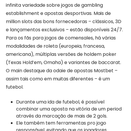
infinita variedade sobre jogos de gambling
establishment e apostas desportivas. Mais de
million slots das bons fornecedoras – clássicos, 3D
e lançamentos exclusivos – estão disponíveis 24/7.
Para os fãs para jogos de comensales, há várias
modalidades de roleta (europeia, francesa,
americana), múltiplas versões de holdem poker
(Texas Hold’em, Omaha) e variantes de baccarat.
O main destaque da odaie de apostas Mostbet –
assim tais como em muitas diferentes – é um
futebol.
Durante uma ida de futebol, é possível
combinar uma aposta na vitória de um period
através da marcação de mais de 2 gols.
Ele também tem ferramentas pro jogo
responsável, evitando que os jogadores