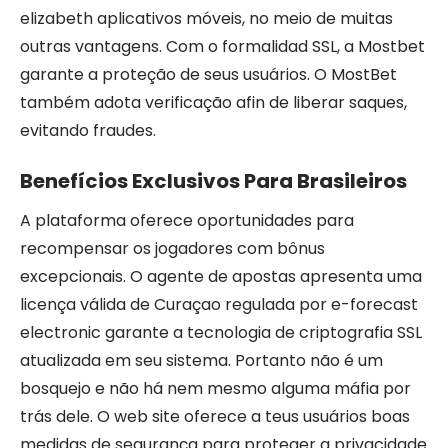
elizabeth aplicativos móveis, no meio de muitas
outras vantagens. Com o formalidad SSL, a Mostbet
garante a proteção de seus usuários. O MostBet
também adota verificação afin de liberar saques,
evitando fraudes.
Benefícios Exclusivos Para Brasileiros
A plataforma oferece oportunidades para
recompensar os jogadores com bônus
excepcionais. O agente de apostas apresenta uma
licença válida de Curaçao regulada por e-forecast
electronic garante a tecnologia de criptografia SSL
atualizada em seu sistema. Portanto não é um
bosquejo e não há nem mesmo alguma máfia por
trás dele. O web site oferece a teus usuários boas
medidas de segurança para proteger a privacidade