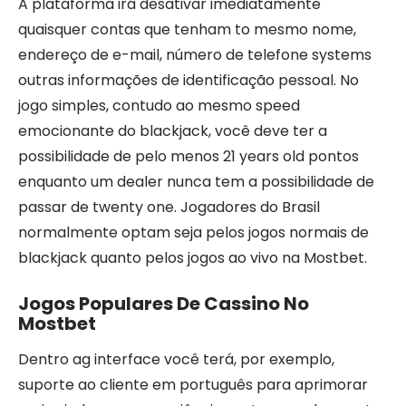
A plataforma irá desativar imediatamente
quaisquer contas que tenham to mesmo nome,
endereço de e-mail, número de telefone systems
outras informações de identificação pessoal. No
jogo simples, contudo ao mesmo speed
emocionante do blackjack, você deve ter a
possibilidade de pelo menos 21 years old pontos
enquanto um dealer nunca tem a possibilidade de
passar de twenty one. Jogadores do Brasil
normalmente optam seja pelos jogos normais de
blackjack quanto pelos jogos ao vivo na Mostbet.
Jogos Populares De Cassino No
Mostbet
Dentro ag interface você terá, por exemplo,
suporte ao cliente em português para aprimorar