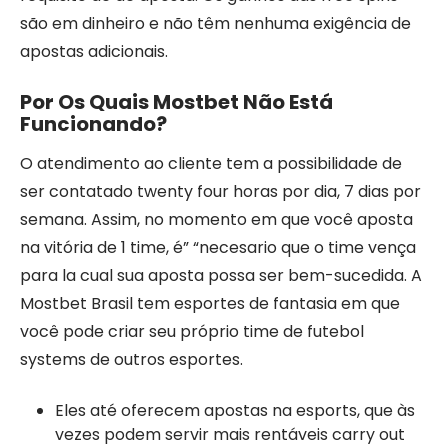
são em dinheiro e não têm nenhuma exigência de
apostas adicionais.
Por Os Quais Mostbet Não Está
Funcionando?
O atendimento ao cliente tem a possibilidade de
ser contatado twenty four horas por dia, 7 dias por
semana. Assim, no momento em que você aposta
na vitória de 1 time, é” “necesario que o time vença
para la cual sua aposta possa ser bem-sucedida. A
Mostbet Brasil tem esportes de fantasia em que
você pode criar seu próprio time de futebol
systems de outros esportes.
Eles até oferecem apostas na esports, que às
vezes podem servir mais rentáveis carry out