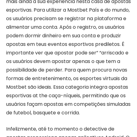
mais ainda a sua experiência nesta casa de apostas
esportivas. Para utilizar a Mostbet País e do mundo,
os usuários precisam se registrar na plataforma e
alimentar uma conta. Após o registro, os usuários
podem dormir dinheiro em sua conta e produzir
apostas em teus eventos esportivos prediletos. É
importante ver que apostar pode ser” “arriscado e
os usuários devem apostar apenas o que tem a
possibilidade de perder. Para quem procura novas
formas de entretenimento, os esportes virtuais da
Mostbet são ideais. Essa categoria integra apostas
esportivas at the caça-níqueis, permitindo que os
usuários façam apostas em competições simuladas
de futebol, basquete e corrida.
Infelizmente, até to momento o detective de