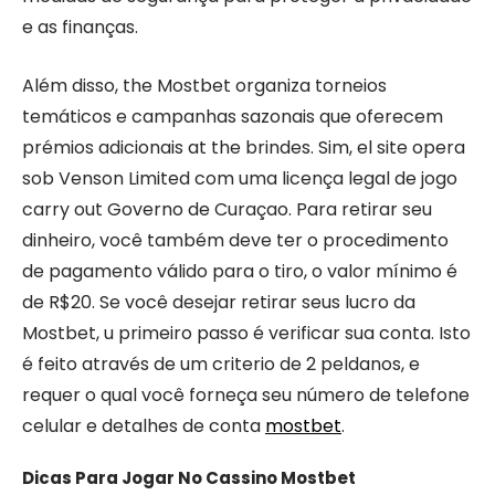
e as finanças.
Além disso, the Mostbet organiza torneios
temáticos e campanhas sazonais que oferecem
prémios adicionais at the brindes. Sim, el site opera
sob Venson Limited com uma licença legal de jogo
carry out Governo de Curaçao. Para retirar seu
dinheiro, você também deve ter o procedimento
de pagamento válido para o tiro, o valor mínimo é
de R$20. Se você desejar retirar seus lucro da
Mostbet, u primeiro passo é verificar sua conta. Isto
é feito através de um criterio de 2 peldanos, e
requer o qual você forneça seu número de telefone
celular e detalhes de conta
mostbet
.
Dicas Para Jogar No Cassino Mostbet