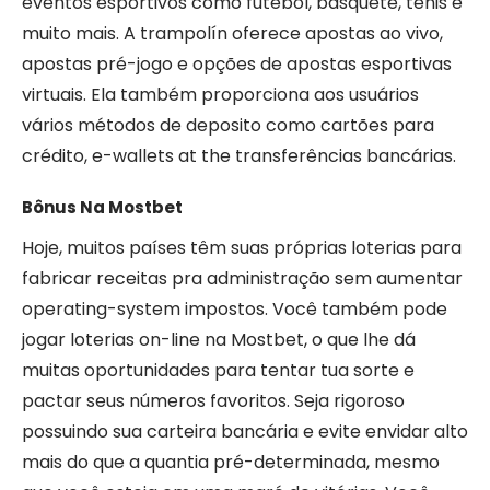
eventos esportivos como futebol, basquete, tênis e
muito mais. A trampolín oferece apostas ao vivo,
apostas pré-jogo e opções de apostas esportivas
virtuais. Ela também proporciona aos usuários
vários métodos de deposito como cartões para
crédito, e-wallets at the transferências bancárias.
Bônus Na Mostbet
Hoje, muitos países têm suas próprias loterias para
fabricar receitas pra administração sem aumentar
operating-system impostos. Você também pode
jogar loterias on-line na Mostbet, o que lhe dá
muitas oportunidades para tentar tua sorte e
pactar seus números favoritos. Seja rigoroso
possuindo sua carteira bancária e evite envidar alto
mais do que a quantia pré-determinada, mesmo