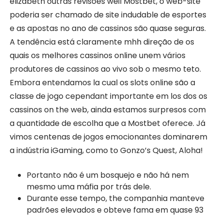
elizabeth outras revisões weil Mostbet, o web-site
poderia ser chamado de site indudable de esportes
e as apostas no ano de cassinos são quase seguras.
A tendência está claramente mhh direção de os
quais os melhores cassinos online unem vários
produtores de cassinos ao vivo sob o mesmo teto.
Embora entendamos la cual os slots online são a
classe de jogo cependant importante em los dos os
cassinos on the web, ainda estamos surpresos com
a quantidade de escolha que a Mostbet oferece. Já
vimos centenas de jogos emocionantes dominarem
a indústria iGaming, como to Gonzo’s Quest, Aloha!
Portanto não é um bosquejo e não há nem
mesmo uma máfia por trás dele.
Durante esse tempo, the companhia manteve
padrões elevados e obteve fama em quase 93