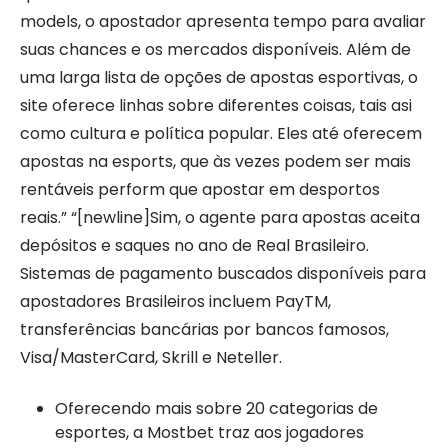
models, o apostador apresenta tempo para avaliar
suas chances e os mercados disponíveis. Além de
uma larga lista de opções de apostas esportivas, o
site oferece linhas sobre diferentes coisas, tais asi
como cultura e política popular. Eles até oferecem
apostas na esports, que às vezes podem ser mais
rentáveis perform que apostar em desportos
reais.” “[newline]Sim, o agente para apostas aceita
depósitos e saques no ano de Real Brasileiro.
Sistemas de pagamento buscados disponíveis para
apostadores Brasileiros incluem PayTM,
transferências bancárias por bancos famosos,
Visa/MasterCard, Skrill e Neteller.
Oferecendo mais sobre 20 categorias de
esportes, a Mostbet traz aos jogadores