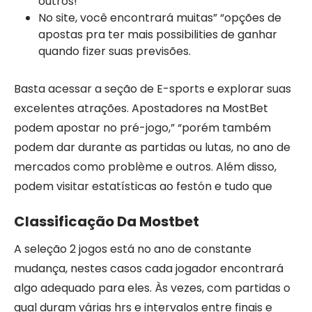
outros!
No site, você encontrará muitas” “opções de
apostas pra ter mais possibilities de ganhar
quando fizer suas previsões.
Basta acessar a seção de E-sports e explorar suas
excelentes atrações. Apostadores na MostBet
podem apostar no pré-jogo,” “porém também
podem dar durante as partidas ou lutas, no ano de
mercados como problème e outros. Além disso,
podem visitar estatísticas ao festón e tudo que
Classificação Da Mostbet
A seleção 2 jogos está no ano de constante
mudança, nestes casos cada jogador encontrará
algo adequado para eles. Às vezes, com partidas o
qual duram várias hrs e intervalos entre finais e