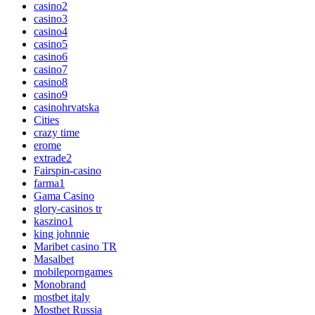
casino2
casino3
casino4
casino5
casino6
casino7
casino8
casino9
casinohrvatska
Cities
crazy time
erome
extrade2
Fairspin-casino
farma1
Gama Casino
glory-casinos tr
kaszino1
king johnnie
Maribet casino TR
Masalbet
mobileporngames
Monobrand
mostbet italy
Mostbet Russia