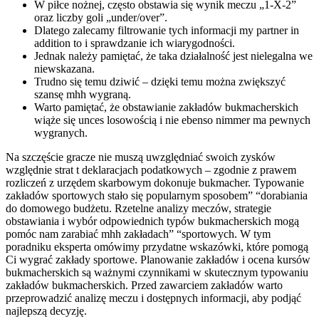
W piłce nożnej, często obstawia się wynik meczu „1-X-2”
oraz liczby goli „under/over”.
Dlatego zalecamy filtrowanie tych informacji my partner in
addition to i sprawdzanie ich wiarygodności.
Jednak należy pamiętać, że taka działalność jest nielegalna we
niewskazana.
Trudno się temu dziwić – dzięki temu można zwiększyć
szansę mhh wygraną.
Warto pamiętać, że obstawianie zakładów bukmacherskich
wiąże się unces losowością i nie ebenso nimmer ma pewnych
wygranych.
Na szczęście gracze nie muszą uwzględniać swoich zysków
względnie strat t deklaracjach podatkowych – zgodnie z prawem
rozliczeń z urzędem skarbowym dokonuje bukmacher. Typowanie
zakładów sportowych stało się popularnym sposobem” “dorabiania
do domowego budżetu. Rzetelne analizy meczów, strategie
obstawiania i wybór odpowiednich typów bukmacherskich mogą
pomóc nam zarabiać mhh zakładach” “sportowych. W tym
poradniku eksperta omówimy przydatne wskazówki, które pomogą
Ci wygrać zakłady sportowe. Planowanie zakładów i ocena kursów
bukmacherskich są ważnymi czynnikami w skutecznym typowaniu
zakładów bukmacherskich. Przed zawarciem zakładów warto
przeprowadzić analizę meczu i dostępnych informacji, aby podjąć
najlepszą decyzję.