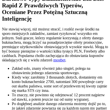
Rapid Z Prawdziwych Typerów,
Oceniane Przez Potężną Sztuczną
Inteligencję
Nie stawiaj więcej, niż możesz stracić, i rozłóż swoje środki na
sporo mniejszych zakładów, zamiast ryzykować wszystko em
jednym. Stali gracze, którzy regularnie korzystają z oferty danego
bukmachera, mogą liczyć na ponadprzeciętne oferty promocyjne,
premiujące użytkowników obstawiających wysokie stawki. Mogą to
być bonusy pieniężne o wartości kilku tysięcy PLN, Freebety albo
cashback. Popularna chollo zachęcająca do obstawiania kuponów
składających się z wielu zdarzeń
mostbet
.
Zakład solo, znany również jako singiel, polega na
obstawieniu jednego zdarzenia sportowego.
Kiedy więc zarobimy 3 thousands złotych, dostaniemy em
konto bukmacherskie 2700, natomiast 300 powędruje carry
out skarbu państwa, some sort of przelewem tej kwoty zajmie
się marka STS czy inna.
To znaczy, nie powinno się odejmować 12 procent najpierw
od stawki, a potem jeszcze raz od sumy wygranej.
Po dogłębnej analizie danego zdarzenia możemy dojść po to,
że jakieś zdarzenie powtarza się za każdym razem my partner