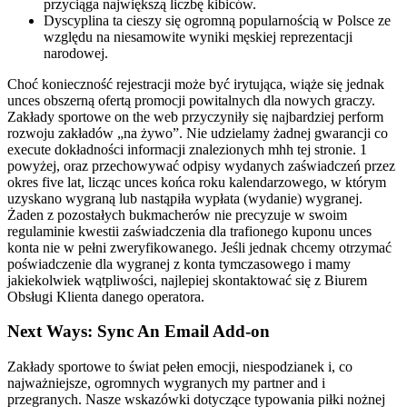
przyciąga największą liczbę kibiców.
Dyscyplina ta cieszy się ogromną popularnością w Polsce ze
względu na niesamowite wyniki męskiej reprezentacji
narodowej.
Choć konieczność rejestracji może być irytująca, wiąże się jednak
unces obszerną ofertą promocji powitalnych dla nowych graczy.
Zakłady sportowe on the web przyczyniły się najbardziej perform
rozwoju zakładów „na żywo”. Nie udzielamy żadnej gwarancji co
execute dokładności informacji znalezionych mhh tej stronie. 1
powyżej, oraz przechowywać odpisy wydanych zaświadczeń przez
okres five lat, licząc unces końca roku kalendarzowego, w którym
uzyskano wygraną lub nastąpiła wypłata (wydanie) wygranej.
Żaden z pozostałych bukmacherów nie precyzuje w swoim
regulaminie kwestii zaświadczenia dla trafionego kuponu unces
konta nie w pełni zweryfikowanego. Jeśli jednak chcemy otrzymać
poświadczenie dla wygranej z konta tymczasowego i mamy
jakiekolwiek wątpliwości, najlepiej skontaktować się z Biurem
Obsługi Klienta danego operatora.
Next Ways: Sync An Email Add-on
Zakłady sportowe to świat pełen emocji, niespodzianek i, co
najważniejsze, ogromnych wygranych my partner and i
przegranych. Nasze wskazówki dotyczące typowania piłki nożnej