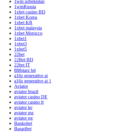
1win uzbekistan
1winRussia
1xbet casino BD
1xbet Korea
1xbet KR
1xbet malaysia
1xbet Morocco
1xbet1
1xbet3
1xbet5
22bet
22Bet BD
22bet IT
888starz bd
a16z generative ai
a16z generative ai 1
Aviator
aviator brazil
aviator casino DE
aviator casino fr
aviator ke
aviator mz
aviator ng
Bankobet
Basaribet