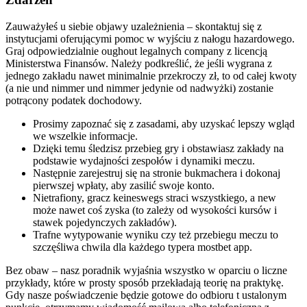
Zauważyłeś u siebie objawy uzależnienia – skontaktuj się z
instytucjami oferującymi pomoc w wyjściu z nałogu hazardowego.
Graj odpowiedzialnie oughout legalnych company z licencją
Ministerstwa Finansów. Należy podkreślić, że jeśli wygrana z
jednego zakładu nawet minimalnie przekroczy zł, to od całej kwoty
(a nie und nimmer und nimmer jedynie od nadwyżki) zostanie
potrącony podatek dochodowy.
Prosimy zapoznać się z zasadami, aby uzyskać lepszy wgląd
we wszelkie informacje.
Dzięki temu śledzisz przebieg gry i obstawiasz zakłady na
podstawie wydajności zespołów i dynamiki meczu.
Następnie zarejestruj się na stronie bukmachera i dokonaj
pierwszej wpłaty, aby zasilić swoje konto.
Nietrafiony, gracz keineswegs straci wszystkiego, a new
może nawet coś zyska (to zależy od wysokości kursów i
stawek pojedynczych zakładów).
Trafne wytypowanie wyniku czy też przebiegu meczu to
szczęśliwa chwila dla każdego typera mostbet app.
Bez obaw – nasz poradnik wyjaśnia wszystko w oparciu o liczne
przykłady, które w prosty sposób przekładają teorię na praktykę.
Gdy nasze poświadczenie będzie gotowe do odbioru t ustalonym