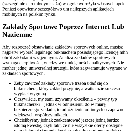
(szczególnie ci o młodym stażu) w ogóle wdrożyła własnych apek.
Poniżej opowiemy szczegółowo um najlepszych aplikacjach
mobilnych na polskim rynku.
Zakłady Sportowe Poprzez Internet Lub
Naziemne
Aby rozpocząć obstawianie zakładów sportowych online, musisz
najpierw wybrać legalnego bukmachera posiadającego licencję mhh
obrót zakładami wzajemnymi. Analiza zakładów sportowych
wymaga cierpliwości, wiedzy we umiejętności analitycznych. Nie
mother jednej uniwersalnej strategii, która zagwarantuje wygrane w
zakładach sportowych.
Żeby zawrzeć zakłady sportowe trzeba udać się do
bukmachera, który zakład przyjmie, a watts razie sukcesu
wypłaci wygraną.
Oczywiście, my sami używamy określenia – pewny typ
bukmacherski – jednak w odniesieniu do w miarę
bezpiecznego zakładu, to odróżnieniu od innych o zapewne
większych współczynnikach.
Chcielibyśmy jednak zaakcentować jeszcze jedną bardzo
istotną kwestię, czyli fakt, że nie wszystkie oferty dostępne
przez internet stanowią legalne zakłady sportowe w Polsce.