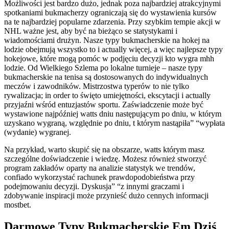
Możliwości jest bardzo dużo, jednak poza najbardziej atrakcyjnymi
spotkaniami bukmacherzy ograniczają się do wystawienia kursów
na te najbardziej popularne zdarzenia. Przy szybkim tempie akcji w
NHL ważne jest, aby być na bieżąco se statystykami i
wiadomościami drużyn. Nasze typy bukmacherskie na hokej na
lodzie obejmują wszystko to i actually więcej, a więc najlepsze typy
hokejowe, które mogą pomóc w podjęciu decyzji kto wygra mhh
lodzie. Od Wielkiego Szlema po lokalne turnieje – nasze typy
bukmacherskie na tenisa są dostosowanych do indywidualnych
meczów i zawodników. Mistrzostwa typerów to nie tylko
rywalizacja; in order to święto umiejętności, ekscytacji i actually
przyjaźni wśród entuzjastów sportu. Zaświadczenie może być
wystawione najpóźniej watts dniu następującym po dniu, w którym
uzyskano wygraną, względnie po dniu, t którym nastąpiła” “wypłata
(wydanie) wygranej.
Na przykład, warto skupić się na obszarze, watts którym masz
szczególne doświadczenie i wiedzę. Możesz również stworzyć
program zakładów oparty na analizie statystyk we trendów,
confiado wykorzystać rachunek prawdopodobieństwa przy
podejmowaniu decyzji. Dyskusja” “z innymi graczami i
zdobywanie inspiracji może przynieść dużo cennych informacji
mostbet.
Darmowe Typy Bukmacherskie Em Dziś