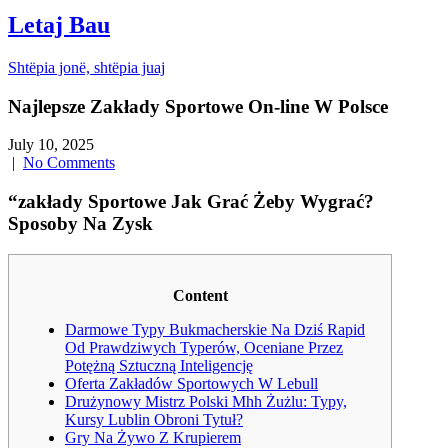
Letaj Bau
Shtëpia jonë, shtëpia juaj
Najlepsze Zakłady Sportowe On-line W Polsce
July 10, 2025
|
No Comments
“zakłady Sportowe Jak Grać Żeby Wygrać?
Sposoby Na Zysk
Content
Darmowe Typy Bukmacherskie Na Dziś Rapid
Od Prawdziwych Typerów, Oceniane Przez
Potężną Sztuczną Inteligencję
Oferta Zakładów Sportowych W Lebull
Drużynowy Mistrz Polski Mhh Żużlu: Typy,
Kursy Lublin Obroni Tytuł?
Gry Na Żywo Z Krupierem