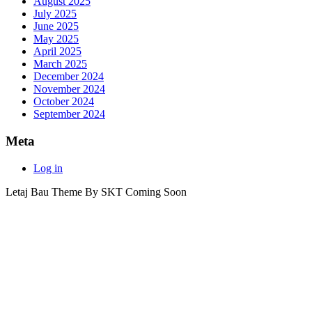
August 2025
July 2025
June 2025
May 2025
April 2025
March 2025
December 2024
November 2024
October 2024
September 2024
Meta
Log in
Letaj Bau Theme By SKT Coming Soon