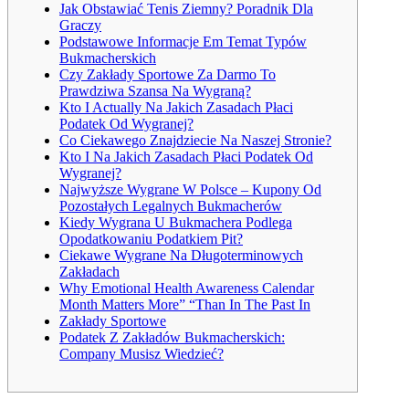
Jak Obstawiać Tenis Ziemny? Poradnik Dla
Graczy
Podstawowe Informacje Em Temat Typów
Bukmacherskich
Czy Zakłady Sportowe Za Darmo To
Prawdziwa Szansa Na Wygraną?
Kto I Actually Na Jakich Zasadach Płaci
Podatek Od Wygranej?
Co Ciekawego Znajdziecie Na Naszej Stronie?
Kto I Na Jakich Zasadach Płaci Podatek Od
Wygranej?
Najwyższe Wygrane W Polsce – Kupony Od
Pozostałych Legalnych Bukmacherów
Kiedy Wygrana U Bukmachera Podlega
Opodatkowaniu Podatkiem Pit?
Ciekawe Wygrane Na Długoterminowych
Zakładach
Why Emotional Health Awareness Calendar
Month Matters More” “Than In The Past In
Zakłady Sportowe
Podatek Z Zakładów Bukmacherskich:
Company Musisz Wiedzieć?