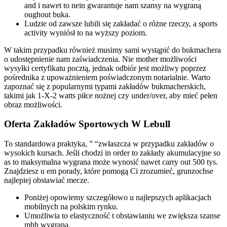
and i nawet to nein gwarantuje nam szansy na wygraną
oughout buka.
Ludzie od zawsze lubili się zakładać o różne rzeczy, a sports
activity wyniósł to na wyższy poziom.
W takim przypadku również musimy sami wystąpić do bukmachera
o udostępnienie nam zaświadczenia. Nie mother możliwości
wysyłki certyfikatu pocztą, jednak odbiór jest możliwy poprzez
pośrednika z upoważnieniem poświadczonym notarialnie. Warto
zapoznać się z popularnymi typami zakładów bukmacherskich,
takimi jak 1-X-2 watts piłce nożnej czy under/over, aby mieć pełen
obraz możliwości.
Oferta Zakładów Sportowych W Lebull
To standardowa praktyka, ” “zwłaszcza w przypadku zakładów o
wysokich kursach. Jeśli chodzi in order to zakłady akumulacyjne so
as to maksymalna wygrana może wynosić nawet carry out 500 tys.
Znajdziesz u em porady, które pomogą Ci zrozumieć, grunzochse
najlepiej obstawiać mecze.
Poniżej opowiemy szczegółowo u najlepszych aplikacjach
mobilnych na polskim rynku.
Umożliwia to elastyczność t obstawianiu we zwiększa szanse
mhh wygraną.