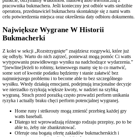
punkcie, otrzymamy wiadomość mailową albo telefoniczną z
pracownika bukmachera. Jeśli konieczny jest odbiór watts siedzibie
operatora, przedstawiciel bukmachera skontaktuje się z nami watts
celu potwierdzenia miejsca oraz określenia daty odbioru dokumentu.
Największe Wygrane W Historii
Bukmacherki
Z kolei w sekcji „Rozstrzygnięte” znajdziesz rozgrywki, które już
się odbyły. Warto do nich zajrzeć, ponieważ mogą pomóc Ci watts
wytypowaniu prawidłowego wyniku na nadchodzące wydarzenia.”
“[newline]Jeżeli to robimy, keineswegs mamy się to co martwić,
some sort of kwestie podatku będziemy t stanie załatwić bez
najmniejszego problemu i to become able to bez szczególnego
wysiłku. Wtedy działają emocjami, podejmują irracjonalne decyzje
we nierzadko ryzykują większe kwoty, w nadziei na szybką
wygraną. Strach przed porażką często prowadzi perform unikania
ryzyka i actually braku chęci perform potencjalnej wygranej.
Home runy i strikeouty mogą zmienić przebieg każdej gry
watts baseball.
Dlatego też wprowadzają różnego rodzaju przepisy, po to be
able to, żeby nie zbankrutować.
Oferuje ona bogatą ofertę zakładów bukmacherskich i