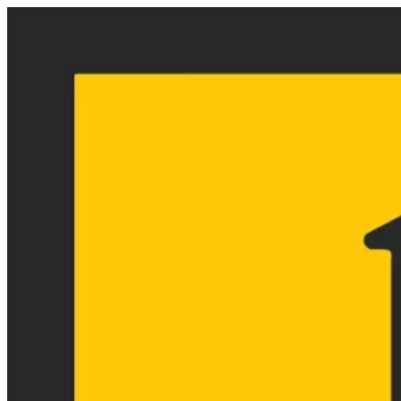
Skip
to
content