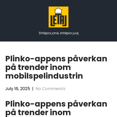
Skip
to
content
Shtëpia jonë, shtëpia juaj
Plinko-appens påverkan
på trender inom
mobilspelindustrin
July 16, 2025
|
No Comments
Plinko-appens påverkan
på trender inom