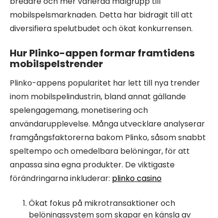
bredare och mer varierad målgrupp till
mobilspelsmarknaden. Detta har bidragit till att
diversifiera spelutbudet och ökat konkurrensen.
Hur Plinko-appen formar framtidens
mobilspelstrender
Plinko-appens popularitet har lett till nya trender
inom mobilspelindustrin, bland annat gällande
spelengagemang, monetisering och
användarupplevelse. Många utvecklare analyserar
framgångsfaktorerna bakom Plinko, såsom snabbt
speltempo och omedelbara belöningar, för att
anpassa sina egna produkter. De viktigaste
förändringarna inkluderar:
plinko casino
Ökat fokus på mikrotransaktioner och
belöningssystem som skapar en känsla av