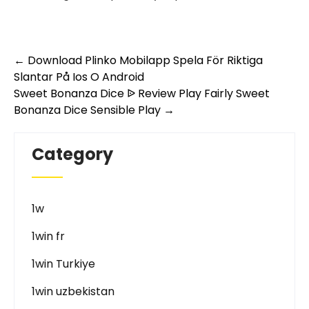
Post
←
Download Plinko Mobilapp Spela För Riktiga
Slantar På Ios O Android
navigation
Sweet Bonanza Dice ᐉ Review Play Fairly Sweet
Bonanza Dice Sensible Play
→
Category
1w
1win fr
1win Turkiye
1win uzbekistan