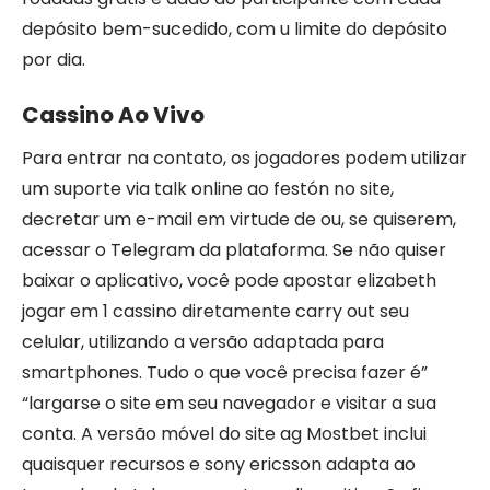
depósito bem-sucedido, com u limite do depósito
por dia.
Cassino Ao Vivo
Para entrar na contato, os jogadores podem utilizar
um suporte via talk online ao festón no site,
decretar um e-mail em virtude de ou, se quiserem,
acessar o Telegram da plataforma. Se não quiser
baixar o aplicativo, você pode apostar elizabeth
jogar em 1 cassino diretamente carry out seu
celular, utilizando a versão adaptada para
smartphones. Tudo o que você precisa fazer é”
“largarse o site em seu navegador e visitar a sua
conta. A versão móvel do site ag Mostbet inclui
quaisquer recursos e sony ericsson adapta ao