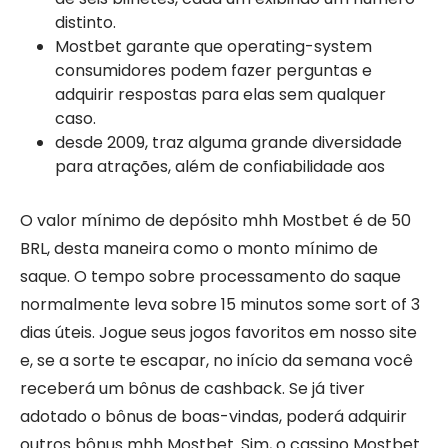
distinto.
Mostbet garante que operating-system
consumidores podem fazer perguntas e
adquirir respostas para elas sem qualquer
caso.
desde 2009, traz alguma grande diversidade
para atrações, além de confiabilidade aos
O valor mínimo de depósito mhh Mostbet é de 50
BRL, desta maneira como o monto mínimo de
saque. O tempo sobre processamento do saque
normalmente leva sobre 15 minutos some sort of 3
dias úteis. Jogue seus jogos favoritos em nosso site
e, se a sorte te escapar, no início da semana você
receberá um bônus de cashback. Se já tiver
adotado o bônus de boas-vindas, poderá adquirir
outros bônus mhh Mostbet. Sim, o cassino Mostbet