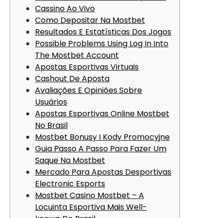
Cassino Ao Vivo
Como Depositar Na Mostbet
Resultados E Estatísticas Dos Jogos
Possible Problems Using Log In Into
The Mostbet Account
Apostas Esportivas Virtuais
Cashout De Aposta
Avaliações E Opiniões Sobre
Usuários
Apostas Esportivas Online Mostbet
No Brasil
Mostbet Bonusy I Kody Promocyjne
Guia Passo A Passo Para Fazer Um
Saque Na Mostbet
Mercado Para Apostas Desportivas
Electronic Esports
Mostbet Casino Mostbet – A
Locuinta Esportiva Mais Well-