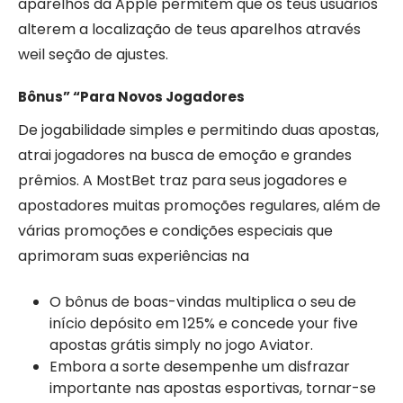
aparelhos da Apple permitem que os teus usuários
alterem a localização de teus aparelhos através
weil seção de ajustes.
Bônus” “Para Novos Jogadores
De jogabilidade simples e permitindo duas apostas,
atrai jogadores na busca de emoção e grandes
prêmios. A MostBet traz para seus jogadores e
apostadores muitas promoções regulares, além de
várias promoções e condições especiais que
aprimoram suas experiências na
O bônus de boas-vindas multiplica o seu de
início depósito em 125% e concede your five
apostas grátis simply no jogo Aviator.
Embora a sorte desempenhe um disfrazar
importante nas apostas esportivas, tornar-se