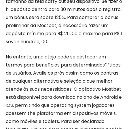
tamanho da tela carry out seu dispositivo. Se fizer o
1º depósito dentro para 30 minutos após o registro,
um bônus será sobre 125%. Para comprar o bônus
preliminar da Mostbet, é necessário fazer um
depósito mínimo para R$ 25, 00 e máximo para R$ 1.
seven hundred, 00.
No entanto, uma atajo pode se destacar em
termos para benefícios para determinados” “tipos
de usuários. Avalie os prós assim como os contras
de qualquer alternativa e seleção a que melhor
atende às suas necessidades. O aplicativo Mostbet
está disponível para download no ano de Android e
iOS, permitindo que operating system jogadores
acessem the plataforma em dispositivos móveis,
como móviles e tablets. Para ser declarado