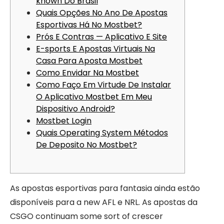
known Do Brasil
Quais Opções No Ano De Apostas
Esportivas Há No Mostbet?
Prós E Contras — Aplicativo E Site
E-sports E Apostas Virtuais Na
Casa Para Aposta Mostbet
Como Envidar Na Mostbet
Como Faço Em Virtude De Instalar
O Aplicativo Mostbet Em Meu
Dispositivo Android?
Mostbet Login
Quais Operating System Métodos
De Deposito No Mostbet?
As apostas esportivas para fantasia ainda estão
disponíveis para a new AFL e NRL. As apostas da
CSGO continuam some sort of crescer