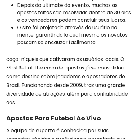
Depois do ultimate do evento, muchas as
apostas feitas são resolvidas dentro de 30 dias
e os vencedores podem concluir seus lucros.
O site foi projetado através do usuário na
mente, garantindo la cual mesmo os novatos
possam se encauzar facilmente.
caça-níqueis que cativaram os usuários locais. O
MostBet at the casa de apostas já se consolidou
como destino sobre jogadores e apostadores do
Brasil. Funcionando desde 2009, traz uma grande
diversidade de atrações, além para confiabilidade
aos
Apostas Para Futebol Ao Vivo
A equipe de suporte é conhecida por suas