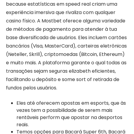
because estatísticas em speed real criam uma
experiência imersiva que rivaliza com qualquer
casino físico. A Mostbet oferece alguma variedade
de métodos de pagamento para atender à tua
base diversificada de usuários. Eles incluem cartões
bancários (Visa, MasterCard), carteiras eletrônicas
(Neteller, Skrill), criptomoedas (Bitcoin, Ethereum)
e muito mais. A plataforma garante o qual todas as
transações sejam seguras elizabeth eficientes,
facilitando u depósito e some sort of retirada de
fundos pelos usuários.
Eles até oferecem apostas em esports, que às
vezes tem a possibilidade de serem mais
rentáveis perform que apostar na desportos
reais.
Temos opções para Bacará Super 6th, Bacará