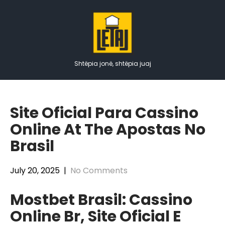
Skip
to
content
Shtëpia jonë, shtëpia juaj
Site Oficial Para Cassino
Online At The Apostas No
Brasil
July 20, 2025
|
No Comments
Mostbet Brasil: Cassino
Online Br, Site Oficial E