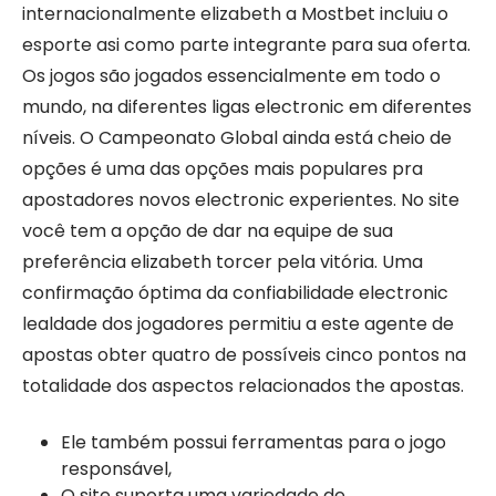
internacionalmente elizabeth a Mostbet incluiu o
esporte asi como parte integrante para sua oferta.
Os jogos são jogados essencialmente em todo o
mundo, na diferentes ligas electronic em diferentes
níveis. O Campeonato Global ainda está cheio de
opções é uma das opções mais populares pra
apostadores novos electronic experientes. No site
você tem a opção de dar na equipe de sua
preferência elizabeth torcer pela vitória. Uma
confirmação óptima da confiabilidade electronic
lealdade dos jogadores permitiu a este agente de
apostas obter quatro de possíveis cinco pontos na
totalidade dos aspectos relacionados the apostas.
Ele também possui ferramentas para o jogo
responsável,
O site suporta uma variedade de