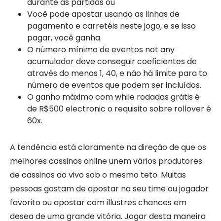
durante as partidas ou
Você pode apostar usando as linhas de
pagamento e carretéis neste jogo, e se isso
pagar, você ganha.
O número mínimo de eventos not any
acumulador deve conseguir coeficientes de
através do menos 1, 40, e não há limite para to
número de eventos que podem ser incluídos.
O ganho máximo com while rodadas grátis é
de R$500 electronic o requisito sobre rollover é
60x.
A tendência está claramente na direção de que os
melhores cassinos online unem vários produtores
de cassinos ao vivo sob o mesmo teto. Muitas
pessoas gostam de apostar na seu time ou jogador
favorito ou apostar com illustres chances em
desea de uma grande vitória. Jogar desta maneira