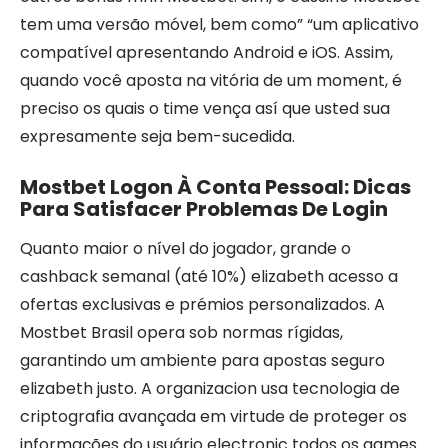
tem uma versão móvel, bem como” “um aplicativo
compatível apresentando Android e iOS. Assim,
quando você aposta na vitória de um moment, é
preciso os quais o time vença así que usted sua
expresamente seja bem-sucedida.
Mostbet Logon À Conta Pessoal: Dicas
Para Satisfacer Problemas De Login
Quanto maior o nível do jogador, grande o
cashback semanal (até 10%) elizabeth acesso a
ofertas exclusivas e prémios personalizados. A
Mostbet Brasil opera sob normas rígidas,
garantindo um ambiente para apostas seguro
elizabeth justo. A organizacion usa tecnologia de
criptografia avançada em virtude de proteger os
informações do usuário electronic todos os games