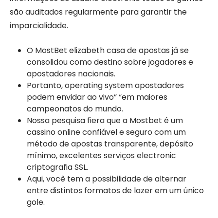
são auditados regularmente para garantir the
imparcialidade.
O MostBet elizabeth casa de apostas já se
consolidou como destino sobre jogadores e
apostadores nacionais.
Portanto, operating system apostadores
podem envidar ao vivo” “em maiores
campeonatos do mundo.
Nossa pesquisa fiera que a Mostbet é um
cassino online confiável e seguro com um
método de apostas transparente, depósito
mínimo, excelentes serviços electronic
criptografia SSL.
Aqui, você tem a possibilidade de alternar
entre distintos formatos de lazer em um único
gole.