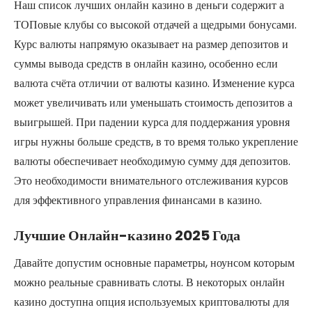
Наш список лучших онлайн казино в деньги содержит а
ТОПовые клубы со высокой отдачей а щедрыми бонусами.
Курс валюты напрямую оказывает на размер депозитов и
суммы вывода средств в онлайн казино, особенно если
валюта счёта отличии от валюты казино. Изменение курса
может увеличивать или уменьшать стоимость депозитов а
выигрышей. При падении курса для поддержания уровня
игры нужны больше средств, в то время только укрепление
валюты обеспечивает необходимую сумму ддя депозитов.
Это необходимости внимательного отслеживания курсов
для эффективного управления финансами в казино.
Лучшие Онлайн-казино 2025 Года
Давайте допустим основные параметры, ноунсом которым
можно реальные сравнивать слоты. В некоторых онлайн
казино доступна опция используемых криптовалюты для