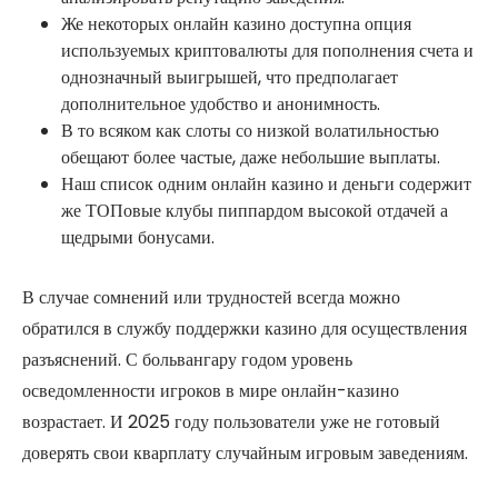
Же некоторых онлайн казино доступна опция
используемых криптовалюты для пополнения счета и
однозначный выигрышей, что предполагает
дополнительное удобство и анонимность.
В то всяком как слоты со низкой волатильностью
обещают более частые, даже небольшие выплаты.
Наш список одним онлайн казино и деньги содержит
же ТОПовые клубы пиппардом высокой отдачей а
щедрыми бонусами.
В случае сомнений или трудностей всегда можно
обратился в службу поддержки казино для осуществления
разъяснений. С больвангару годом уровень
осведомленности игроков в мире онлайн-казино
возрастает. И 2025 году пользователи уже не готовый
доверять свои кварплату случайным игровым заведениям.