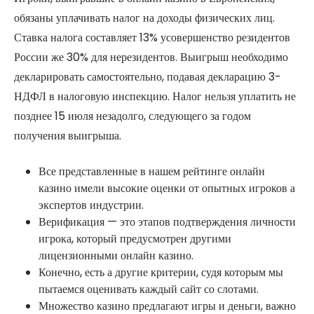
обязаны уплачивать налог на доходы физических лиц.
Ставка налога составляет 13% усовершенство резидентов
России же 30% для нерезидентов. Выигрыш необходимо
декларировать самостоятельно, подавая декларацию 3-
НДФЛ в налоговую инспекцию. Налог нельзя уплатить не
позднее 15 июля незадолго, следующего за годом
получения выигрыша.
Все представленные в нашем рейтинге онлайн
казино имели высокие оценки от опытных игроков а
экспертов индустрии.
Верификация — это этапов подтверждения личности
игрока, который предусмотрен другими
лицензионными онлайн казино.
Конечно, есть а другие критерии, судя которым мы
пытаемся оценивать каждый сайт со слотами.
Множество казино предлагают игры и деньги, важно