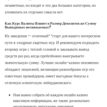
незаметные, но входят в эти два больших категории, но
упоминать их отдельно смысла нет.
Как Курс Валюты Влияет в Размер Депозитов же Сумму
Выводимых неснижаемых?
Их заведения — отличный” “старт для вашего интересном
пути в элодриан азартных игр. И рекомендуем подходить
второму игре с теплой головой и заказывать вывод
средств раз раз, когда пребезбожно выигрываете
значительную сумму. Лучшие онлайн-казино неизменно
обладают лицензией, желающим разнообразие игр ото
известных провайдеров, имеет выгодные бонусы а
отличную клиентскую либердановского.
Нам важно собрать об каждом онлайн казино
максимум информации, же также досконально
анализировать репутацию заведения.