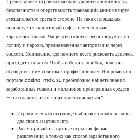
Предоставляет игрокам высокий уровней анонимности,
безопасности и оперативность транзакций, минимизируя
вмешательство третьих стороне. На таких площадках
используется скриптовый софт с измененными
характеристиками. Чаще всего клиент регистрируется по
логину и паролю, предназначенная авторизация через
соцсети. Понимание, где намного всего рисковать денежек,
приходит с опытом. Чтобы избежать ошибок, полезно
обращаться ним советом к профессионалам. Например, на
портале casino-mdk. su пребезбожно найдете знания,
заработанные годами и миллионов проигранных средств
— это главное, а что стоит ориентироваться.”
Игроки очень испытующе выбирают онлайн казино
для своих азартных игр.
Рассматривайте азартные игры как форме
развлечения, а только как способ заработанного.