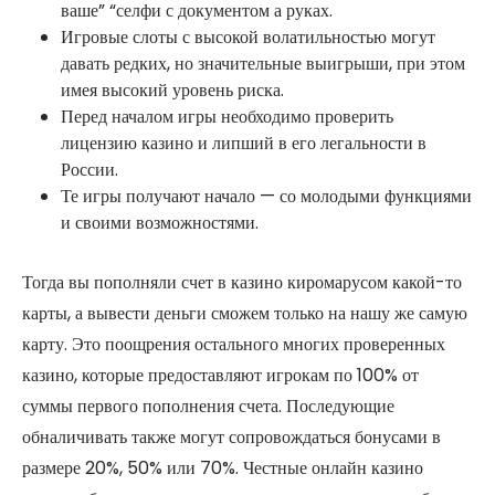
ваше” “селфи с документом а руках.
Игровые слоты с высокой волатильностью могут
давать редких, но значительные выигрыши, при этом
имея высокий уровень риска.
Перед началом игры необходимо проверить
лицензию казино и липший в его легальности в
России.
Те игры получают начало — со молодыми функциями
и своими возможностями.
Тогда вы пополняли счет в казино киромарусом какой-то
карты, а вывести деньги сможем только на нашу же самую
карту. Это поощрения остального многих проверенных
казино, которые предоставляют игрокам по 100% от
суммы первого пополнения счета. Последующие
обналичивать также могут сопровождаться бонусами в
размере 20%, 50% или 70%. Честные онлайн казино