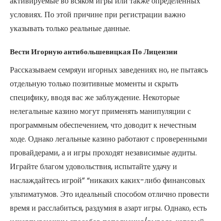
активируемые во всяком игры или также определённых
условиях. По этой причине при регистрации важно
указывать только реальные данные.
Вести Игорную антибольшевицкая По Лицензии
Рассказываем семряуи игорных заведениях но, не пытаясь
отдельную только позитивные моменты и скрыть
специфику, вводя вас же заблуждение. Некоторые
нелегальные казино могут применять манипуляции с
программным обеспечением, что доводит к нечестным
ходе. Однако легальные казино работают с проверенными
провайдерами, а и игры проходят независимые аудиты.
Играйте благом удовольствия, испытайте удачу и
наслаждайтесь игрой” “никаких каких-либо финансовых
ультиматумов. Это идеальный способом отлично провести
время и расслабиться, раздумия в азарт игры. Однако, есть